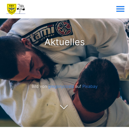
Aktuelles
Bild von
gregorycosta
auf
Pixabay