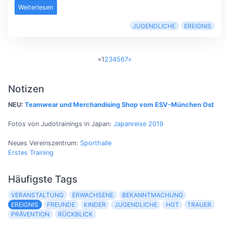
Weiterlesen
JUGENDLICHE
EREIGNIS
«
1
2
3
4
5
6
7
»
Notizen
NEU:
Teamwear und Merchandising Shop vom ESV-München Ost
Fotos von Judotrainings in Japan:
Japanreise 2019
Neues Vereinszentrum:
Sporthalle
Erstes Training
Häufigste Tags
VERANSTALTUNG
ERWACHSENE
BEKANNTMACHUNG
EREIGNIS
FREUNDE
KINDER
JUGENDLICHE
HGT
TRAUER
PRÄVENTION
RÜCKBLICK